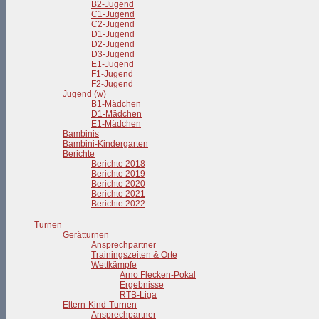
B2-Jugend
C1-Jugend
C2-Jugend
D1-Jugend
D2-Jugend
D3-Jugend
E1-Jugend
F1-Jugend
F2-Jugend
Jugend (w)
B1-Mädchen
D1-Mädchen
E1-Mädchen
Bambinis
Bambini-Kindergarten
Berichte
Berichte 2018
Berichte 2019
Berichte 2020
Berichte 2021
Berichte 2022
Turnen
Gerätturnen
Ansprechpartner
Trainingszeiten & Orte
Wettkämpfe
Arno Flecken-Pokal
Ergebnisse
RTB-Liga
Eltern-Kind-Turnen
Ansprechpartner