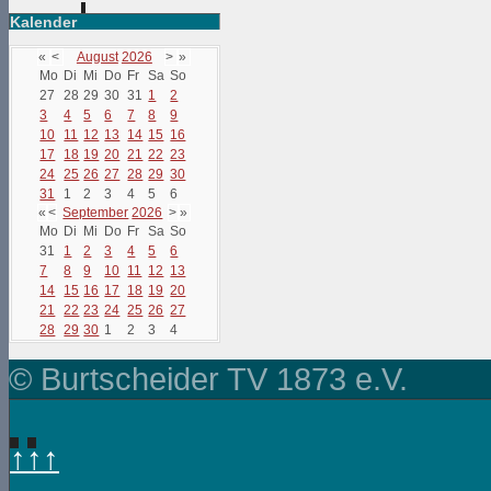
Kalender
«
<
August
2026
>
»
Mo
Di
Mi
Do
Fr
Sa
So
27
28
29
30
31
1
2
3
4
5
6
7
8
9
10
11
12
13
14
15
16
17
18
19
20
21
22
23
24
25
26
27
28
29
30
31
1
2
3
4
5
6
«
<
September
2026
>
»
Mo
Di
Mi
Do
Fr
Sa
So
31
1
2
3
4
5
6
7
8
9
10
11
12
13
14
15
16
17
18
19
20
21
22
23
24
25
26
27
28
29
30
1
2
3
4
© Burtscheider TV 1873 e.V.
↑↑↑