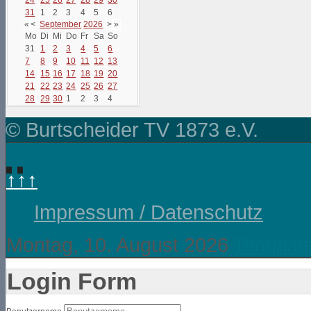
31
1
2
3
4
5
6
«
<
September
2026
>
»
Mo
Di
Mi
Do
Fr
Sa
So
31
1
2
3
4
5
6
7
8
9
10
11
12
13
14
15
16
17
18
19
20
21
22
23
24
25
26
27
28
29
30
1
2
3
4
© Burtscheider TV 1873 e.V.
↑↑↑
Impressum / Datenschutz
Montag, 10. August 2026
Templat
Login Form