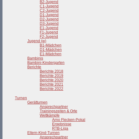
B2-Jugend
C1-Jugend
C2-Jugend
D1-Jugend
D2-Jugend
D3-Jugend
E1-Jugend
F1-Jugend
F2-Jugend
Jugend (w)
B1-Mädchen
D1-Mädchen
E1-Mädchen
Bambinis
Bambini-Kindergarten
Berichte
Berichte 2018
Berichte 2019
Berichte 2020
Berichte 2021
Berichte 2022
Turnen
Gerätturnen
Ansprechpartner
Trainingszeiten & Orte
Wettkämpfe
Arno Flecken-Pokal
Ergebnisse
RTB-Liga
Eltern-Kind-Turnen
Ansprechpartner