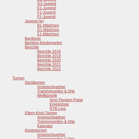
D3-Jugend
E1-Jugend
F1-Jugend
F2-Jugend
Jugend (w)
B1-Mädchen
D1-Mädchen
E1-Mädchen
Bambinis
Bambini-Kindergarten
Berichte
Berichte 2018
Berichte 2019
Berichte 2020
Berichte 2021
Berichte 2022
Turnen
Gerätturnen
Ansprechpartner
Trainingszeiten & Orte
Wettkämpfe
Arno Flecken-Pokal
Ergebnisse
RTB-Liga
Eltern-Kind-Turnen
Ansprechpartner
Trainingszeiten & Orte
Kalender
Kinderturnen
Ansprechpartner