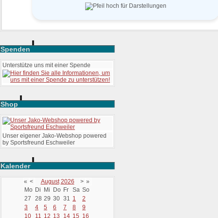
Spenden
Unterstütze uns mit einer Spende
Shop
Unser eigener Jako-Webshop powered
by Sportsfreund Eschweiler
Kalender
«
<
August
2026
>
»
Mo
Di
Mi
Do
Fr
Sa
So
27
28
29
30
31
1
2
3
4
5
6
7
8
9
10
11
12
13
14
15
16