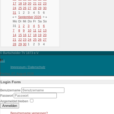
17
18
19
20
21
22
23
24
25
26
27
28
29
30
31
1
2
3
4
5
6
«
<
September
2026
>
»
Mo
Di
Mi
Do
Fr
Sa
So
31
1
2
3
4
5
6
7
8
9
10
11
12
13
14
15
16
17
18
19
20
21
22
23
24
25
26
27
28
29
30
1
2
3
4
© Burtscheider TV 1873 e.V.
↑↑↑
Impressum / Datenschutz
Freitag, 07. August 2026
Template designed by LernVid.com
Login Form
Benutzername
Passwort
Angemeldet bleiben
Anmelden
Benutzername vergessen?