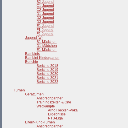
B2-Jugend
C1-Jugend
C2-Jugend
D1-Jugend
D2-Jugend
D3-Jugend
E1-Jugend
F1-Jugend
F2-Jugend
Jugend (w)
B1-Mädchen
D1-Mädchen
E1-Mädchen
Bambinis
Bambini-Kindergarten
Berichte
Berichte 2018
Berichte 2019
Berichte 2020
Berichte 2021
Berichte 2022
Turnen
Gerätturnen
Ansprechpartner
Trainingszeiten & Orte
Wettkämpfe
Arno Flecken-Pokal
Ergebnisse
RTB-Liga
Eltern-Kind-Turnen
Ansprechpartner