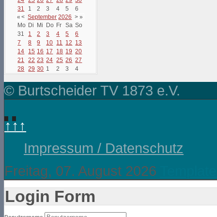
31
1
2
3
4
5
6
«
<
September
2026
>
»
Mo
Di
Mi
Do
Fr
Sa
So
31
1
2
3
4
5
6
7
8
9
10
11
12
13
14
15
16
17
18
19
20
21
22
23
24
25
26
27
28
29
30
1
2
3
4
© Burtscheider TV 1873 e.V.
↑↑↑
Impressum / Datenschutz
Freitag, 07. August 2026
Template
Login Form