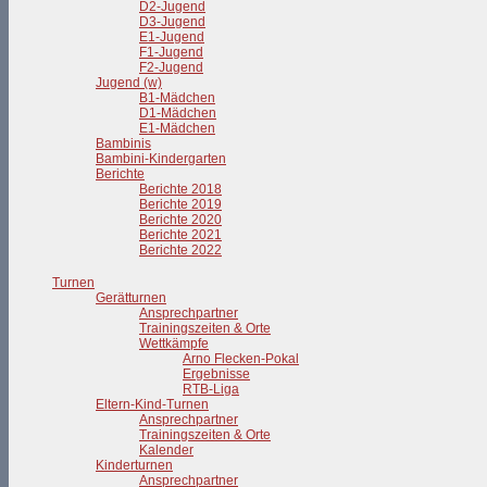
D2-Jugend
D3-Jugend
E1-Jugend
F1-Jugend
F2-Jugend
Jugend (w)
B1-Mädchen
D1-Mädchen
E1-Mädchen
Bambinis
Bambini-Kindergarten
Berichte
Berichte 2018
Berichte 2019
Berichte 2020
Berichte 2021
Berichte 2022
Turnen
Gerätturnen
Ansprechpartner
Trainingszeiten & Orte
Wettkämpfe
Arno Flecken-Pokal
Ergebnisse
RTB-Liga
Eltern-Kind-Turnen
Ansprechpartner
Trainingszeiten & Orte
Kalender
Kinderturnen
Ansprechpartner