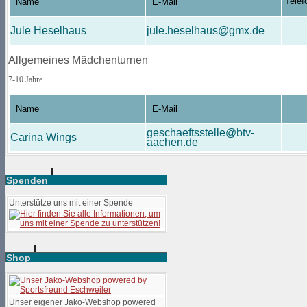
Telef
Name
E-Mail
Jule Heselhaus
jule.heselhaus@gmx.de
Allgemeines Mädchenturnen
7-10 Jahre
Name
E-Mail
geschaeftsstelle@btv-
Carina Wings
aachen.de
Spenden
Unterstütze uns mit einer Spende
Shop
Unser eigener Jako-Webshop powered