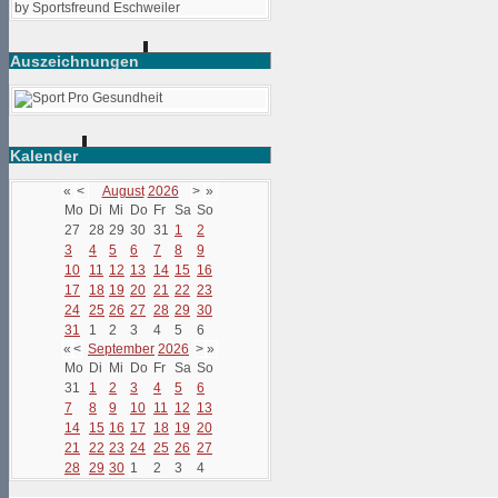
by Sportsfreund Eschweiler
Auszeichnungen
Kalender
«
<
August
2026
>
»
Mo
Di
Mi
Do
Fr
Sa
So
27
28
29
30
31
1
2
3
4
5
6
7
8
9
10
11
12
13
14
15
16
17
18
19
20
21
22
23
24
25
26
27
28
29
30
31
1
2
3
4
5
6
«
<
September
2026
>
»
Mo
Di
Mi
Do
Fr
Sa
So
31
1
2
3
4
5
6
7
8
9
10
11
12
13
14
15
16
17
18
19
20
21
22
23
24
25
26
27
28
29
30
1
2
3
4