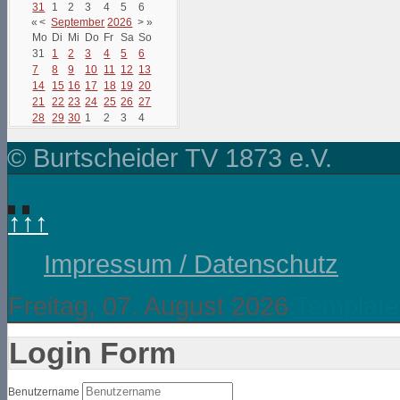
31
1
2
3
4
5
6
«
<
September
2026
>
»
Mo
Di
Mi
Do
Fr
Sa
So
31
1
2
3
4
5
6
7
8
9
10
11
12
13
14
15
16
17
18
19
20
21
22
23
24
25
26
27
28
29
30
1
2
3
4
© Burtscheider TV 1873 e.V.
↑↑↑
Impressum / Datenschutz
Freitag, 07. August 2026
Template
Login Form
Benutzername