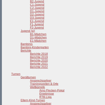
B2-Jugend
C1-Jugend
C2-Jugend
D1-Jugend
D2-Jugend
D3-Jugend
E1-Jugend
F1-Jugend
F2-Jugend
Jugend (w)
B1-Mädchen
D1-Mädchen
E1-Mädchen
Bambinis
Bambini-Kindergarten
Berichte
Berichte 2018
Berichte 2019
Berichte 2020
Berichte 2021
Berichte 2022
Turnen
Gerätturnen
Ansprechpartner
Trainingszeiten & Orte
Wettkämpfe
Arno Flecken-Pokal
Ergebnisse
RTB-Liga
Eltern-Kind-Turnen
Ansprechpartner