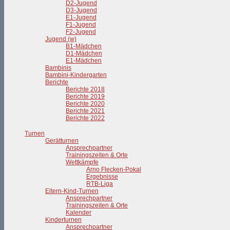
D2-Jugend
D3-Jugend
E1-Jugend
F1-Jugend
F2-Jugend
Jugend (w)
B1-Mädchen
D1-Mädchen
E1-Mädchen
Bambinis
Bambini-Kindergarten
Berichte
Berichte 2018
Berichte 2019
Berichte 2020
Berichte 2021
Berichte 2022
Turnen
Gerätturnen
Ansprechpartner
Trainingszeiten & Orte
Wettkämpfe
Arno Flecken-Pokal
Ergebnisse
RTB-Liga
Eltern-Kind-Turnen
Ansprechpartner
Trainingszeiten & Orte
Kalender
Kinderturnen
Ansprechpartner