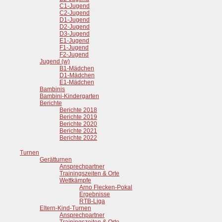
C1-Jugend
C2-Jugend
D1-Jugend
D2-Jugend
D3-Jugend
E1-Jugend
F1-Jugend
F2-Jugend
Jugend (w)
B1-Mädchen
D1-Mädchen
E1-Mädchen
Bambinis
Bambini-Kindergarten
Berichte
Berichte 2018
Berichte 2019
Berichte 2020
Berichte 2021
Berichte 2022
Turnen
Gerätturnen
Ansprechpartner
Trainingszeiten & Orte
Wettkämpfe
Arno Flecken-Pokal
Ergebnisse
RTB-Liga
Eltern-Kind-Turnen
Ansprechpartner