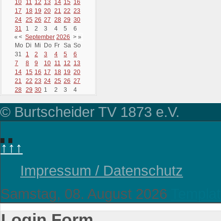
10
11
12
13
14
15
16
17
18
19
20
21
22
23
24
25
26
27
28
29
30
31
1
2
3
4
5
6
«
<
September
2026
>
»
Mo
Di
Mi
Do
Fr
Sa
So
31
1
2
3
4
5
6
7
8
9
10
11
12
13
14
15
16
17
18
19
20
21
22
23
24
25
26
27
28
29
30
1
2
3
4
© Burtscheider TV 1873 e.V.
↑↑↑
Impressum / Datenschutz
Samstag, 08. August 2026
Templat
Login Form