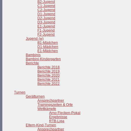
B2-Jugend
C1-Jugend
C2-Jugend
D1-Jugend
D2-Jugend
D3-Jugend
E1-Jugend
F1-Jugend
F2-Jugend
Jugend (w)
B1-Mädchen
D1-Mädchen
E1-Mädchen
Bambinis
Bambini-Kindergarten
Berichte
Berichte 2018
Berichte 2019
Berichte 2020
Berichte 2021
Berichte 2022
Turnen
Gerätturnen
Ansprechpartner
Trainingszeiten & Orte
Wettkämpfe
Arno Flecken-Pokal
Ergebnisse
RTB-Liga
Eltern-Kind-Turnen
Ansprechpartner