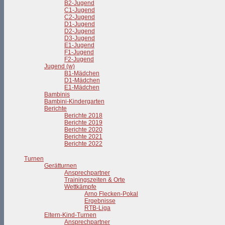
B2-Jugend
C1-Jugend
C2-Jugend
D1-Jugend
D2-Jugend
D3-Jugend
E1-Jugend
F1-Jugend
F2-Jugend
Jugend (w)
B1-Mädchen
D1-Mädchen
E1-Mädchen
Bambinis
Bambini-Kindergarten
Berichte
Berichte 2018
Berichte 2019
Berichte 2020
Berichte 2021
Berichte 2022
Turnen
Gerätturnen
Ansprechpartner
Trainingszeiten & Orte
Wettkämpfe
Arno Flecken-Pokal
Ergebnisse
RTB-Liga
Eltern-Kind-Turnen
Ansprechpartner