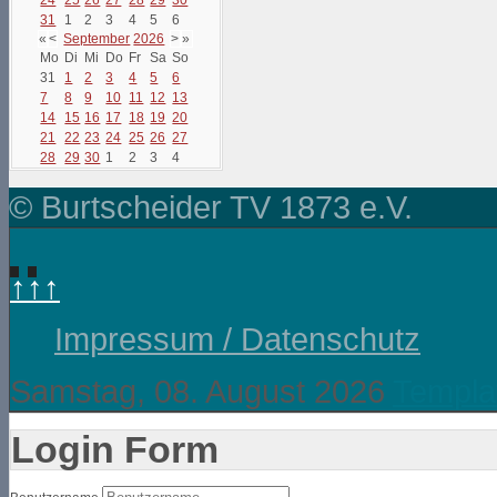
31
1
2
3
4
5
6
«
<
September
2026
>
»
Mo
Di
Mi
Do
Fr
Sa
So
31
1
2
3
4
5
6
7
8
9
10
11
12
13
14
15
16
17
18
19
20
21
22
23
24
25
26
27
28
29
30
1
2
3
4
© Burtscheider TV 1873 e.V.
↑↑↑
Impressum / Datenschutz
Samstag, 08. August 2026
Templa
Login Form