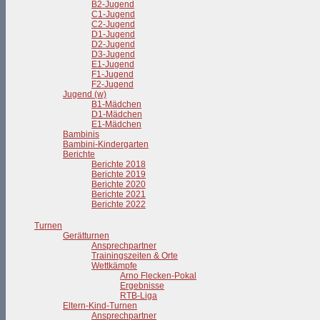
B2-Jugend
C1-Jugend
C2-Jugend
D1-Jugend
D2-Jugend
D3-Jugend
E1-Jugend
F1-Jugend
F2-Jugend
Jugend (w)
B1-Mädchen
D1-Mädchen
E1-Mädchen
Bambinis
Bambini-Kindergarten
Berichte
Berichte 2018
Berichte 2019
Berichte 2020
Berichte 2021
Berichte 2022
Turnen
Gerätturnen
Ansprechpartner
Trainingszeiten & Orte
Wettkämpfe
Arno Flecken-Pokal
Ergebnisse
RTB-Liga
Eltern-Kind-Turnen
Ansprechpartner