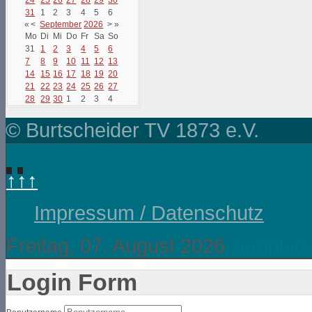
31
1
2
3
4
5
6
«
<
September
2026
>
»
Mo
Di
Mi
Do
Fr
Sa
So
31
1
2
3
4
5
6
7
8
9
10
11
12
13
14
15
16
17
18
19
20
21
22
23
24
25
26
27
28
29
30
1
2
3
4
© Burtscheider TV 1873 e.V.
↑↑↑
Impressum / Datenschutz
Freitag, 07. August 2026
Template
Login Form