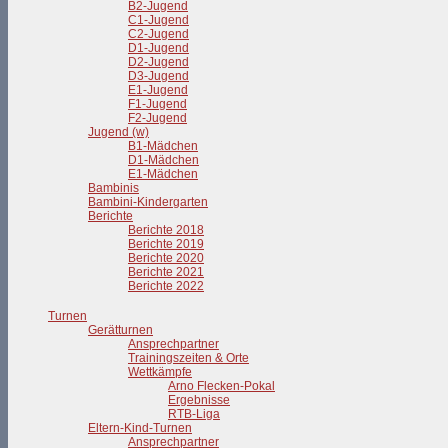
B2-Jugend
C1-Jugend
C2-Jugend
D1-Jugend
D2-Jugend
D3-Jugend
E1-Jugend
F1-Jugend
F2-Jugend
Jugend (w)
B1-Mädchen
D1-Mädchen
E1-Mädchen
Bambinis
Bambini-Kindergarten
Berichte
Berichte 2018
Berichte 2019
Berichte 2020
Berichte 2021
Berichte 2022
Turnen
Gerätturnen
Ansprechpartner
Trainingszeiten & Orte
Wettkämpfe
Arno Flecken-Pokal
Ergebnisse
RTB-Liga
Eltern-Kind-Turnen
Ansprechpartner