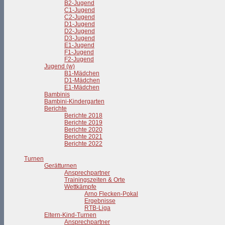
B2-Jugend
C1-Jugend
C2-Jugend
D1-Jugend
D2-Jugend
D3-Jugend
E1-Jugend
F1-Jugend
F2-Jugend
Jugend (w)
B1-Mädchen
D1-Mädchen
E1-Mädchen
Bambinis
Bambini-Kindergarten
Berichte
Berichte 2018
Berichte 2019
Berichte 2020
Berichte 2021
Berichte 2022
Turnen
Gerätturnen
Ansprechpartner
Trainingszeiten & Orte
Wettkämpfe
Arno Flecken-Pokal
Ergebnisse
RTB-Liga
Eltern-Kind-Turnen
Ansprechpartner