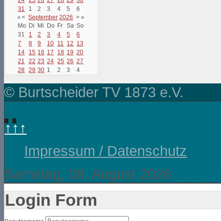
31
1
2
3
4
5
6
«
<
September
2026
>
»
Mo
Di
Mi
Do
Fr
Sa
So
31
1
2
3
4
5
6
7
8
9
10
11
12
13
14
15
16
17
18
19
20
21
22
23
24
25
26
27
28
29
30
1
2
3
4
© Burtscheider TV 1873 e.V.
↑↑↑
Impressum / Datenschutz
Samstag, 08. August 2026
Templa
Login Form