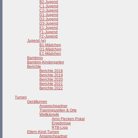
B2-Jugend
C1-Jugend
C2-Jugend
D1-Jugend
D2-Jugend
D3-Jugend
E1-Jugend
F1-Jugend
F2-Jugend
Jugend (w)
B1-Mädchen
D1-Mädchen
E1-Mädchen
Bambinis
Bambini-Kindergarten
Berichte
Berichte 2018
Berichte 2019
Berichte 2020
Berichte 2021
Berichte 2022
Turnen
Gerätturnen
Ansprechpartner
Trainingszeiten & Orte
Wettkämpfe
Arno Flecken-Pokal
Ergebnisse
RTB-Liga
Eltern-Kind-Turnen
Ansprechpartner