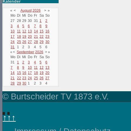
Kalender
«
<
August
2026
>
»
Mo
Di
Mi
Do
Fr
Sa
So
27
28
29
30
31
1
2
3
4
5
6
7
8
9
10
11
12
13
14
15
16
17
18
19
20
21
22
23
24
25
26
27
28
29
30
31
1
2
3
4
5
6
«
<
September
2026
>
»
Mo
Di
Mi
Do
Fr
Sa
So
31
1
2
3
4
5
6
7
8
9
10
11
12
13
14
15
16
17
18
19
20
21
22
23
24
25
26
27
28
29
30
1
2
3
4
© Burtscheider TV 1873 e.V.
↑↑↑