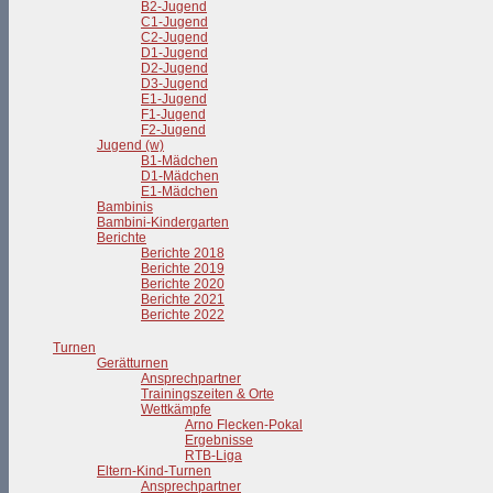
B2-Jugend
C1-Jugend
C2-Jugend
D1-Jugend
D2-Jugend
D3-Jugend
E1-Jugend
F1-Jugend
F2-Jugend
Jugend (w)
B1-Mädchen
D1-Mädchen
E1-Mädchen
Bambinis
Bambini-Kindergarten
Berichte
Berichte 2018
Berichte 2019
Berichte 2020
Berichte 2021
Berichte 2022
Turnen
Gerätturnen
Ansprechpartner
Trainingszeiten & Orte
Wettkämpfe
Arno Flecken-Pokal
Ergebnisse
RTB-Liga
Eltern-Kind-Turnen
Ansprechpartner