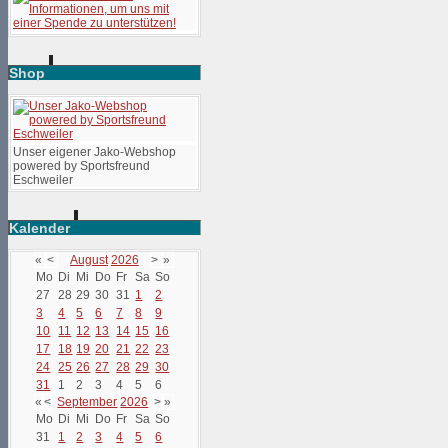
Shop
Unser eigener Jako-Webshop
powered by Sportsfreund
Eschweiler
Kalender
«
<
August
2026
>
»
Mo
Di
Mi
Do
Fr
Sa
So
27
28
29
30
31
1
2
3
4
5
6
7
8
9
10
11
12
13
14
15
16
17
18
19
20
21
22
23
24
25
26
27
28
29
30
31
1
2
3
4
5
6
«
<
September
2026
>
»
Mo
Di
Mi
Do
Fr
Sa
So
31
1
2
3
4
5
6