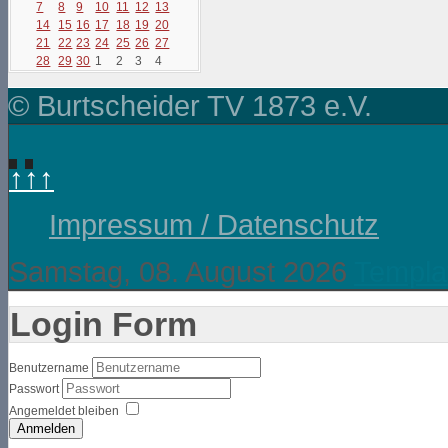
7
8
9
10
11
12
13
14
15
16
17
18
19
20
21
22
23
24
25
26
27
28
29
30
1
2
3
4
© Burtscheider TV 1873 e.V.
↑↑↑
Impressum / Datenschutz
Samstag, 08. August 2026
Templa
Login Form
Benutzername
Passwort
Angemeldet bleiben
Anmelden