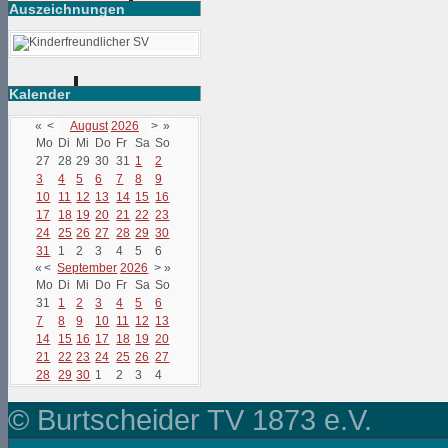
Auszeichnungen
Kalender
«
<
August
2026
>
»
Mo
Di
Mi
Do
Fr
Sa
So
27
28
29
30
31
1
2
3
4
5
6
7
8
9
10
11
12
13
14
15
16
17
18
19
20
21
22
23
24
25
26
27
28
29
30
31
1
2
3
4
5
6
«
<
September
2026
>
»
Mo
Di
Mi
Do
Fr
Sa
So
31
1
2
3
4
5
6
7
8
9
10
11
12
13
14
15
16
17
18
19
20
21
22
23
24
25
26
27
28
29
30
1
2
3
4
© Burtscheider TV 1873 e.V.