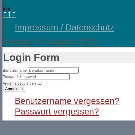
↑↑↑
Impressum / Datenschutz
Freitag, 07. August 2026
Template
Login Form
Benutzername
Passwort
Angemeldet bleiben
Anmelden
Benutzername vergessen?
Passwort vergessen?