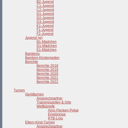
B2-Jugend
C1-Jugend
C2-Jugend
D1-Jugend
D2-Jugend
D3-Jugend
E1-Jugend
F1-Jugend
F2-Jugend
Jugend (w)
B1-Mädchen
D1-Mädchen
E1-Mädchen
Bambinis
Bambini-Kindergarten
Berichte
Berichte 2018
Berichte 2019
Berichte 2020
Berichte 2021
Berichte 2022
Turnen
Gerätturnen
Ansprechpartner
Trainingszeiten & Orte
Wettkämpfe
Arno Flecken-Pokal
Ergebnisse
RTB-Liga
Eltern-Kind-Turnen
Ansprechpartner