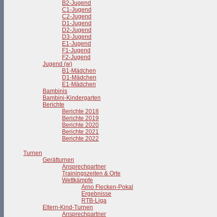
B2-Jugend
C1-Jugend
C2-Jugend
D1-Jugend
D2-Jugend
D3-Jugend
E1-Jugend
F1-Jugend
F2-Jugend
Jugend (w)
B1-Mädchen
D1-Mädchen
E1-Mädchen
Bambinis
Bambini-Kindergarten
Berichte
Berichte 2018
Berichte 2019
Berichte 2020
Berichte 2021
Berichte 2022
Turnen
Gerätturnen
Ansprechpartner
Trainingszeiten & Orte
Wettkämpfe
Arno Flecken-Pokal
Ergebnisse
RTB-Liga
Eltern-Kind-Turnen
Ansprechpartner