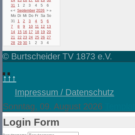
31
1
2
3
4
5
6
«
<
September
2026
>
»
Mo
Di
Mi
Do
Fr
Sa
So
31
1
2
3
4
5
6
7
8
9
10
11
12
13
14
15
16
17
18
19
20
21
22
23
24
25
26
27
28
29
30
1
2
3
4
© Burtscheider TV 1873 e.V.
↑↑↑
Impressum / Datenschutz
Sonntag, 09. August 2026
Templat
Login Form