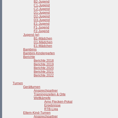
B2-Jugend
C1-Jugend
C2-Jugend
D1-Jugend
D2-Jugend
D3-Jugend
E1-Jugend
F1-Jugend
F2-Jugend
Jugend (w)
B1-Mädchen
D1-Mädchen
E1-Mädchen
Bambinis
Bambini-Kindergarten
Berichte
Berichte 2018
Berichte 2019
Berichte 2020
Berichte 2021
Berichte 2022
Turnen
Gerätturnen
Ansprechpartner
Trainingszeiten & Orte
Wettkämpfe
Arno Flecken-Pokal
Ergebnisse
RTB-Liga
Eltern-Kind-Turnen
Ansprechpartner