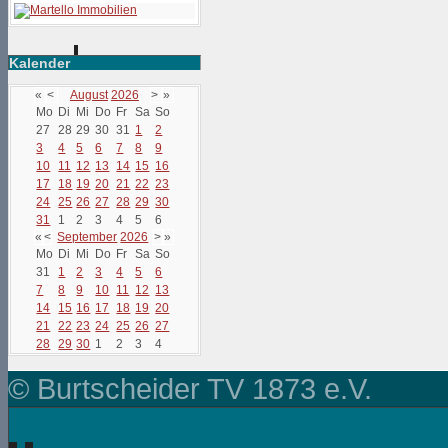
Kalender
«
<
August
2026
>
»
Mo
Di
Mi
Do
Fr
Sa
So
27
28
29
30
31
1
2
3
4
5
6
7
8
9
10
11
12
13
14
15
16
17
18
19
20
21
22
23
24
25
26
27
28
29
30
31
1
2
3
4
5
6
«
<
September
2026
>
»
Mo
Di
Mi
Do
Fr
Sa
So
31
1
2
3
4
5
6
7
8
9
10
11
12
13
14
15
16
17
18
19
20
21
22
23
24
25
26
27
28
29
30
1
2
3
4
© Burtscheider TV 1873 e.V.