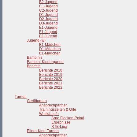
B2-Jugend
C1-Jugend
C2-Jugend
D1-Jugend
D2-Jugend
D3-Jugend
E1-Jugend
F1-Jugend
F2-Jugend
Jugend (w)
B1-Mädchen
D1-Mädchen
E1-Mädchen
Bambinis
Bambini-Kindergarten
Berichte
Berichte 2018
Berichte 2019
Berichte 2020
Berichte 2021
Berichte 2022
Turnen
Gerätturnen
Ansprechpartner
Trainingszeiten & Orte
Wettkämpfe
Arno Flecken-Pokal
Ergebnisse
RTB-Liga
Eltern-Kind-Turnen
Ansprechpartner