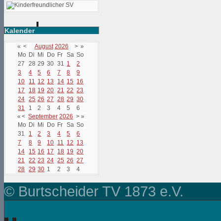
Kalender
«
<
August
2026
>
»
Mo
Di
Mi
Do
Fr
Sa
So
27
28
29
30
31
1
2
3
4
5
6
7
8
9
10
11
12
13
14
15
16
17
18
19
20
21
22
23
24
25
26
27
28
29
30
31
1
2
3
4
5
6
«
<
September
2026
>
»
Mo
Di
Mi
Do
Fr
Sa
So
31
1
2
3
4
5
6
7
8
9
10
11
12
13
14
15
16
17
18
19
20
21
22
23
24
25
26
27
28
29
30
1
2
3
4
© Burtscheider TV 1873 e.V.