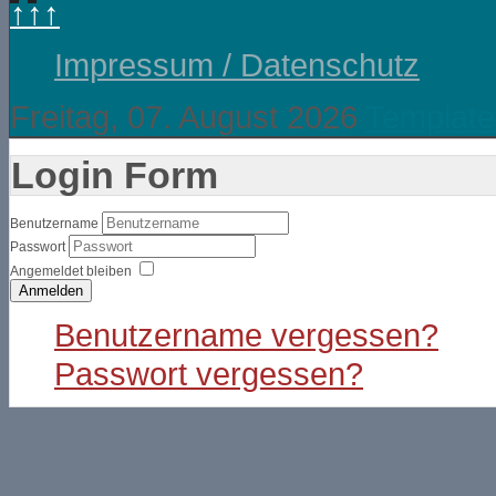
↑↑↑
Impressum / Datenschutz
Freitag, 07. August 2026
Template
Login Form
Benutzername
Passwort
Angemeldet bleiben
Anmelden
Benutzername vergessen?
Passwort vergessen?