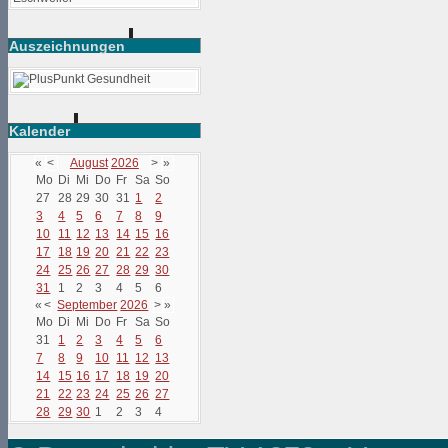
Auszeichnungen
Kalender
«
<
August
2026
>
»
Mo
Di
Mi
Do
Fr
Sa
So
27
28
29
30
31
1
2
3
4
5
6
7
8
9
10
11
12
13
14
15
16
17
18
19
20
21
22
23
24
25
26
27
28
29
30
31
1
2
3
4
5
6
«
<
September
2026
>
»
Mo
Di
Mi
Do
Fr
Sa
So
31
1
2
3
4
5
6
7
8
9
10
11
12
13
14
15
16
17
18
19
20
21
22
23
24
25
26
27
28
29
30
1
2
3
4