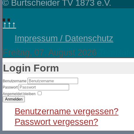
© Burtscheider TV 1873 e.V.
↑↑↑
Impressum / Datenschutz
Freitag, 07. August 2026
Template
Login Form
Benutzername
Passwort
Angemeldet bleiben
Anmelden
Benutzername vergessen?
Passwort vergessen?