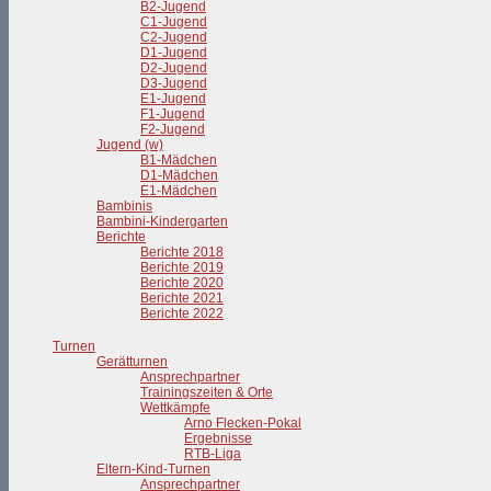
B2-Jugend
C1-Jugend
C2-Jugend
D1-Jugend
D2-Jugend
D3-Jugend
E1-Jugend
F1-Jugend
F2-Jugend
Jugend (w)
B1-Mädchen
D1-Mädchen
E1-Mädchen
Bambinis
Bambini-Kindergarten
Berichte
Berichte 2018
Berichte 2019
Berichte 2020
Berichte 2021
Berichte 2022
Turnen
Gerätturnen
Ansprechpartner
Trainingszeiten & Orte
Wettkämpfe
Arno Flecken-Pokal
Ergebnisse
RTB-Liga
Eltern-Kind-Turnen
Ansprechpartner