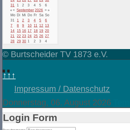
31
1
2
3
4
5
6
«
<
September
2026
>
»
Mo
Di
Mi
Do
Fr
Sa
So
31
1
2
3
4
5
6
7
8
9
10
11
12
13
14
15
16
17
18
19
20
21
22
23
24
25
26
27
28
29
30
1
2
3
4
© Burtscheider TV 1873 e.V.
↑↑↑
Impressum / Datenschutz
Donnerstag, 06. August 2026
Temp
Login Form