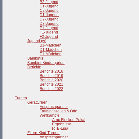
B2-Jugend
C1-Jugend
C2-Jugend
D1-Jugend
D2-Jugend
D3-Jugend
E1-Jugend
F1-Jugend
F2-Jugend
Jugend (w)
B1-Mädchen
D1-Mädchen
E1-Mädchen
Bambinis
Bambini-Kindergarten
Berichte
Berichte 2018
Berichte 2019
Berichte 2020
Berichte 2021
Berichte 2022
Turnen
Gerätturnen
Ansprechpartner
Trainingszeiten & Orte
Wettkämpfe
Arno Flecken-Pokal
Ergebnisse
RTB-Liga
Eltern-Kind-Turnen
Ansprechpartner