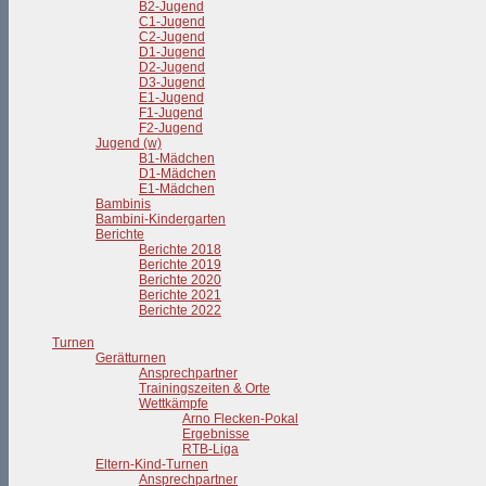
B2-Jugend
C1-Jugend
C2-Jugend
D1-Jugend
D2-Jugend
D3-Jugend
E1-Jugend
F1-Jugend
F2-Jugend
Jugend (w)
B1-Mädchen
D1-Mädchen
E1-Mädchen
Bambinis
Bambini-Kindergarten
Berichte
Berichte 2018
Berichte 2019
Berichte 2020
Berichte 2021
Berichte 2022
Turnen
Gerätturnen
Ansprechpartner
Trainingszeiten & Orte
Wettkämpfe
Arno Flecken-Pokal
Ergebnisse
RTB-Liga
Eltern-Kind-Turnen
Ansprechpartner