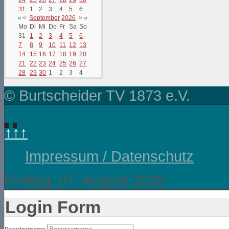
31
1
2
3
4
5
6
«
<
September
2026
>
»
Mo
Di
Mi
Do
Fr
Sa
So
31
1
2
3
4
5
6
7
8
9
10
11
12
13
14
15
16
17
18
19
20
21
22
23
24
25
26
27
28
29
30
1
2
3
4
© Burtscheider TV 1873 e.V.
↑↑↑
Impressum / Datenschutz
Freitag, 07. August 2026
Template
Login Form