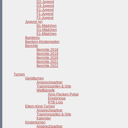
D2-Jugend
D3-Jugend
E1-Jugend
F1-Jugend
F2-Jugend
Jugend (w)
B1-Mädchen
D1-Mädchen
E1-Mädchen
Bambinis
Bambini-Kindergarten
Berichte
Berichte 2018
Berichte 2019
Berichte 2020
Berichte 2021
Berichte 2022
Turnen
Gerätturnen
Ansprechpartner
Trainingszeiten & Orte
Wettkämpfe
Arno Flecken-Pokal
Ergebnisse
RTB-Liga
Eltern-Kind-Turnen
Ansprechpartner
Trainingszeiten & Orte
Kalender
Kinderturnen
Ansprechpartner