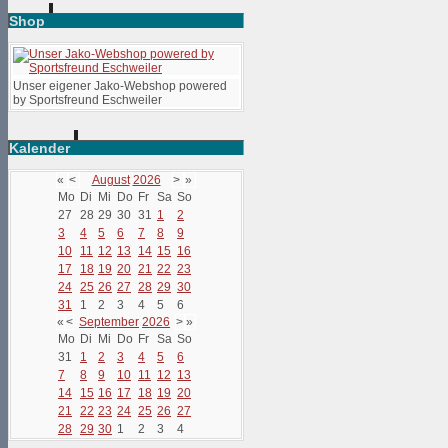
Shop
Unser eigener Jako-Webshop powered
by Sportsfreund Eschweiler
Kalender
«
<
August
2026
>
»
Mo
Di
Mi
Do
Fr
Sa
So
27
28
29
30
31
1
2
3
4
5
6
7
8
9
10
11
12
13
14
15
16
17
18
19
20
21
22
23
24
25
26
27
28
29
30
31
1
2
3
4
5
6
«
<
September
2026
>
»
Mo
Di
Mi
Do
Fr
Sa
So
31
1
2
3
4
5
6
7
8
9
10
11
12
13
14
15
16
17
18
19
20
21
22
23
24
25
26
27
28
29
30
1
2
3
4