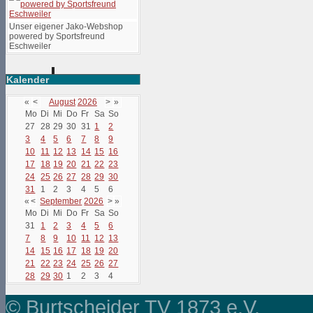
Unser eigener Jako-Webshop
powered by Sportsfreund
Eschweiler
Kalender
«
<
August
2026
>
»
Mo
Di
Mi
Do
Fr
Sa
So
27
28
29
30
31
1
2
3
4
5
6
7
8
9
10
11
12
13
14
15
16
17
18
19
20
21
22
23
24
25
26
27
28
29
30
31
1
2
3
4
5
6
«
<
September
2026
>
»
Mo
Di
Mi
Do
Fr
Sa
So
31
1
2
3
4
5
6
7
8
9
10
11
12
13
14
15
16
17
18
19
20
21
22
23
24
25
26
27
28
29
30
1
2
3
4
© Burtscheider TV 1873 e.V.