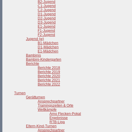
B2-Jugend
C1-Jugend
C2-Jugend
D1-Jugend
D2-Jugend
D3-Jugend
E1-Jugend
F1-Jugend
F2-Jugend
Jugend (w)
B1-Mädchen
D1-Mädchen
E1-Mädchen
Bambinis
Bambini-Kindergarten
Berichte
Berichte 2018
Berichte 2019
Berichte 2020
Berichte 2021
Berichte 2022
Turnen
Gerätturnen
Ansprechpartner
Trainingszeiten & Orte
Wettkämpfe
Arno Flecken-Pokal
Ergebnisse
RTB-Liga
Eltern-Kind-Turnen
Ansprechpartner