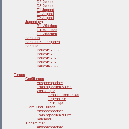
D2-Jugend
D3-Jugend
E1-Jugend
F1-Jugend
F2-Jugend
Jugend (w)
B1-Mädchen
D1-Mädchen
E1-Mädchen
Bambinis
Bambini-Kindergarten
Berichte
Berichte 2018
Berichte 2019
Berichte 2020
Berichte 2021
Berichte 2022
Turnen
Gerätturnen
Ansprechpartner
Trainingszeiten & Orte
Wettkämpfe
Arno Flecken-Pokal
Ergebnisse
RTB-Liga
Eltern-Kind-Turnen
Ansprechpartner
Trainingszeiten & Orte
Kalender
Kinderturnen
Ansprechpartner