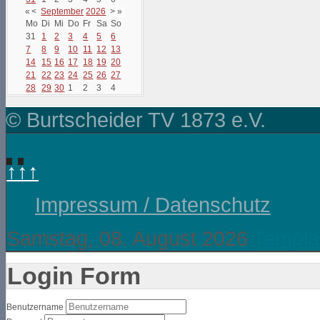
«
<
September
2026
>
»
Mo
Di
Mi
Do
Fr
Sa
So
31
1
2
3
4
5
6
7
8
9
10
11
12
13
14
15
16
17
18
19
20
21
22
23
24
25
26
27
28
29
30
1
2
3
4
© Burtscheider TV 1873 e.V.
↑↑↑
Impressum / Datenschutz
Samstag, 08. August 2026
Templa
Login Form
Benutzername