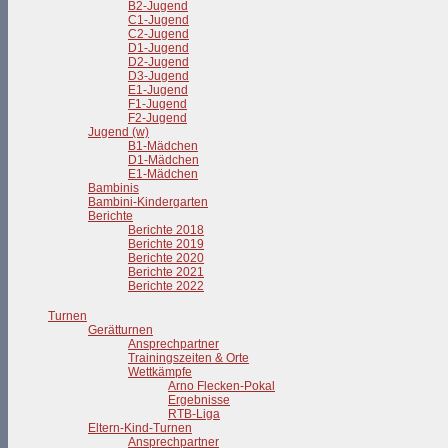
B2-Jugend
C1-Jugend
C2-Jugend
D1-Jugend
D2-Jugend
D3-Jugend
E1-Jugend
F1-Jugend
F2-Jugend
Jugend (w)
B1-Mädchen
D1-Mädchen
E1-Mädchen
Bambinis
Bambini-Kindergarten
Berichte
Berichte 2018
Berichte 2019
Berichte 2020
Berichte 2021
Berichte 2022
Turnen
Gerätturnen
Ansprechpartner
Trainingszeiten & Orte
Wettkämpfe
Arno Flecken-Pokal
Ergebnisse
RTB-Liga
Eltern-Kind-Turnen
Ansprechpartner