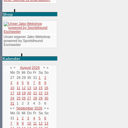
Shop
Unser eigener Jako-Webshop
powered by Sportsfreund
Eschweiler
Kalender
«
<
August
2026
>
»
Mo
Di
Mi
Do
Fr
Sa
So
27
28
29
30
31
1
2
3
4
5
6
7
8
9
10
11
12
13
14
15
16
17
18
19
20
21
22
23
24
25
26
27
28
29
30
31
1
2
3
4
5
6
«
<
September
2026
>
»
Mo
Di
Mi
Do
Fr
Sa
So
31
1
2
3
4
5
6
7
8
9
10
11
12
13