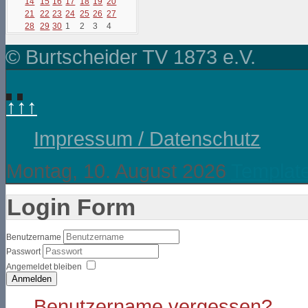
14
15
16
17
18
19
20
21
22
23
24
25
26
27
28
29
30
1
2
3
4
© Burtscheider TV 1873 e.V.
↑↑↑
Impressum / Datenschutz
Montag, 10. August 2026
Templat
Login Form
Benutzername
Passwort
Angemeldet bleiben
Anmelden
Benutzername vergessen?