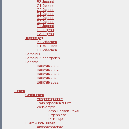
B2-Jugend
C1-Jugend
C2-Jugend
D1-Jugend
D2-Jugend
D3-Jugend
E1-Jugend
F1-Jugend
F2-Jugend
Jugend (w)
B1-Mädchen
D1-Mädchen
E1-Mädchen
Bambinis
Bambini-Kindergarten
Berichte
Berichte 2018
Berichte 2019
Berichte 2020
Berichte 2021
Berichte 2022
Turnen
Gerätturnen
Ansprechpartner
Trainingszeiten & Orte
Wettkämpfe
Arno Flecken-Pokal
Ergebnisse
RTB-Liga
Eltern-Kind-Turnen
Ansprechpartner