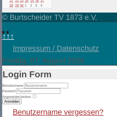
21
22
23
24
25
26
27
28
29
30
1
2
3
4
© Burtscheider TV 1873 e.V.
↑↑↑
Impressum / Datenschutz
Freitag, 07. August 2026
Template
Login Form
Benutzername
Passwort
Angemeldet bleiben
Anmelden
Benutzername vergessen?