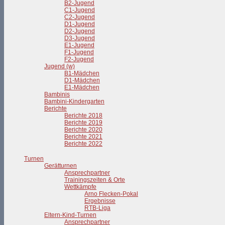
B2-Jugend
C1-Jugend
C2-Jugend
D1-Jugend
D2-Jugend
D3-Jugend
E1-Jugend
F1-Jugend
F2-Jugend
Jugend (w)
B1-Mädchen
D1-Mädchen
E1-Mädchen
Bambinis
Bambini-Kindergarten
Berichte
Berichte 2018
Berichte 2019
Berichte 2020
Berichte 2021
Berichte 2022
Turnen
Gerätturnen
Ansprechpartner
Trainingszeiten & Orte
Wettkämpfe
Arno Flecken-Pokal
Ergebnisse
RTB-Liga
Eltern-Kind-Turnen
Ansprechpartner