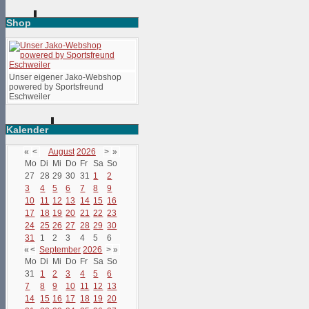
Shop
Unser eigener Jako-Webshop
powered by Sportsfreund
Eschweiler
Kalender
«
<
August
2026
>
»
Mo
Di
Mi
Do
Fr
Sa
So
27
28
29
30
31
1
2
3
4
5
6
7
8
9
10
11
12
13
14
15
16
17
18
19
20
21
22
23
24
25
26
27
28
29
30
31
1
2
3
4
5
6
«
<
September
2026
>
»
Mo
Di
Mi
Do
Fr
Sa
So
31
1
2
3
4
5
6
7
8
9
10
11
12
13
14
15
16
17
18
19
20