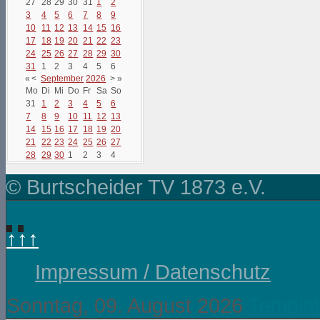
27
28
29
30
31
1
2
3
4
5
6
7
8
9
10
11
12
13
14
15
16
17
18
19
20
21
22
23
24
25
26
27
28
29
30
31
1
2
3
4
5
6
«
<
September
2026
>
»
Mo
Di
Mi
Do
Fr
Sa
So
31
1
2
3
4
5
6
7
8
9
10
11
12
13
14
15
16
17
18
19
20
21
22
23
24
25
26
27
28
29
30
1
2
3
4
© Burtscheider TV 1873 e.V.
↑↑↑
Impressum / Datenschutz
Sonntag, 09. August 2026
Templat