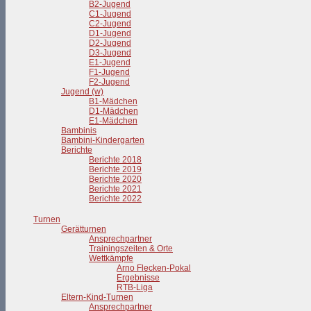
B2-Jugend
C1-Jugend
C2-Jugend
D1-Jugend
D2-Jugend
D3-Jugend
E1-Jugend
F1-Jugend
F2-Jugend
Jugend (w)
B1-Mädchen
D1-Mädchen
E1-Mädchen
Bambinis
Bambini-Kindergarten
Berichte
Berichte 2018
Berichte 2019
Berichte 2020
Berichte 2021
Berichte 2022
Turnen
Gerätturnen
Ansprechpartner
Trainingszeiten & Orte
Wettkämpfe
Arno Flecken-Pokal
Ergebnisse
RTB-Liga
Eltern-Kind-Turnen
Ansprechpartner