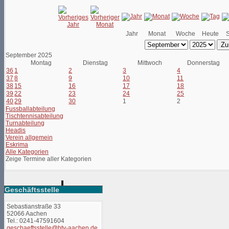
Jahr
Monat
Woche
Heute
Zu
September 2025
Montag
Dienstag
Mittwoch
Donnerstag
36
1
2
3
4
37
8
9
10
11
38
15
16
17
18
39
22
23
24
25
40
29
30
1
2
Fussballabteilung
Tischtennisabteilung
Turnabteilung
Headis
Verein allgemein
Eskrima
Alle Kategorien
Zeige Termine aller Kategorien
Geschäftsstelle
Sebastianstraße 33
52066 Aachen
Tel.: 0241-47591604
geschaeftsstelle@btv-aachen.de