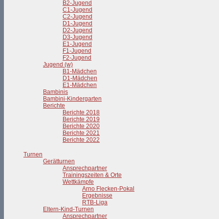
B2-Jugend
C1-Jugend
C2-Jugend
D1-Jugend
D2-Jugend
D3-Jugend
E1-Jugend
F1-Jugend
F2-Jugend
Jugend (w)
B1-Mädchen
D1-Mädchen
E1-Mädchen
Bambinis
Bambini-Kindergarten
Berichte
Berichte 2018
Berichte 2019
Berichte 2020
Berichte 2021
Berichte 2022
Turnen
Gerätturnen
Ansprechpartner
Trainingszeiten & Orte
Wettkämpfe
Arno Flecken-Pokal
Ergebnisse
RTB-Liga
Eltern-Kind-Turnen
Ansprechpartner