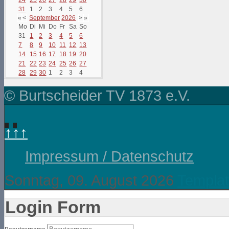
31
1
2
3
4
5
6
«
<
September
2026
>
»
Mo
Di
Mi
Do
Fr
Sa
So
31
1
2
3
4
5
6
7
8
9
10
11
12
13
14
15
16
17
18
19
20
21
22
23
24
25
26
27
28
29
30
1
2
3
4
© Burtscheider TV 1873 e.V.
↑↑↑
Impressum / Datenschutz
Sonntag, 09. August 2026
Templat
Login Form