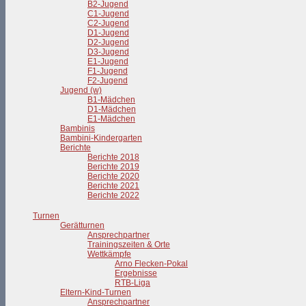
B2-Jugend
C1-Jugend
C2-Jugend
D1-Jugend
D2-Jugend
D3-Jugend
E1-Jugend
F1-Jugend
F2-Jugend
Jugend (w)
B1-Mädchen
D1-Mädchen
E1-Mädchen
Bambinis
Bambini-Kindergarten
Berichte
Berichte 2018
Berichte 2019
Berichte 2020
Berichte 2021
Berichte 2022
Turnen
Gerätturnen
Ansprechpartner
Trainingszeiten & Orte
Wettkämpfe
Arno Flecken-Pokal
Ergebnisse
RTB-Liga
Eltern-Kind-Turnen
Ansprechpartner