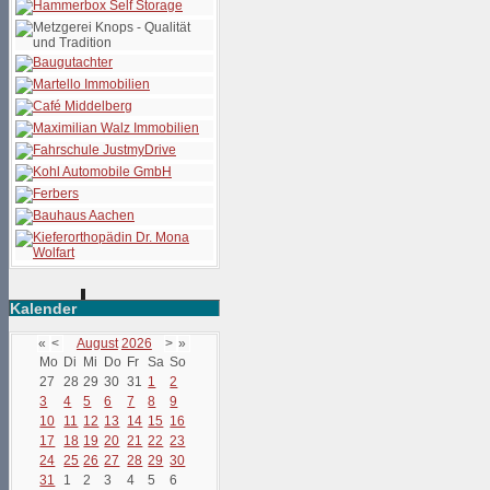
Kalender
«
<
August
2026
>
»
Mo
Di
Mi
Do
Fr
Sa
So
27
28
29
30
31
1
2
3
4
5
6
7
8
9
10
11
12
13
14
15
16
17
18
19
20
21
22
23
24
25
26
27
28
29
30
31
1
2
3
4
5
6