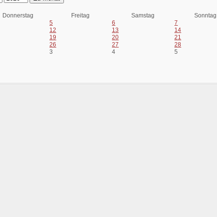
Donnerstag
Freitag
Samstag
Sonntag
5
6
7
12
13
14
19
20
21
26
27
28
3
4
5