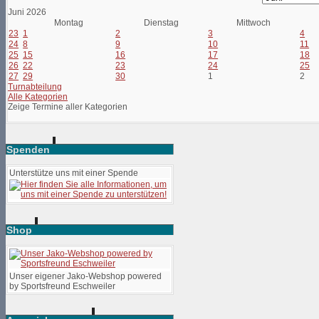
Juni 2026
Montag
Dienstag
Mittwoch
23
1
2
3
4
24
8
9
10
11
25
15
16
17
18
26
22
23
24
25
27
29
30
1
2
Turnabteilung
Alle Kategorien
Zeige Termine aller Kategorien
Spenden
Unterstütze uns mit einer Spende
Shop
Unser eigener Jako-Webshop powered
by Sportsfreund Eschweiler