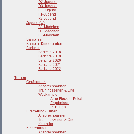
D2-Jugend
D3-Jugend
E1-Jugend
F1-Jugend
F2-Jugend
Jugend (w)
B1-Mädchen
D1-Mädchen
E1-Mädchen
Bambinis
Bambini-Kindergarten
Berichte
Berichte 2018
Berichte 2019
Berichte 2020
Berichte 2021
Berichte 2022
Turnen
Gerätturnen
Ansprechpartner
Trainingszeiten & Orte
Wettkämpfe
Arno Flecken-Pokal
Ergebnisse
RTB-Liga
Eltern-Kind-Turnen
Ansprechpartner
Trainingszeiten & Orte
Kalender
Kinderturnen
Ansprechpartner