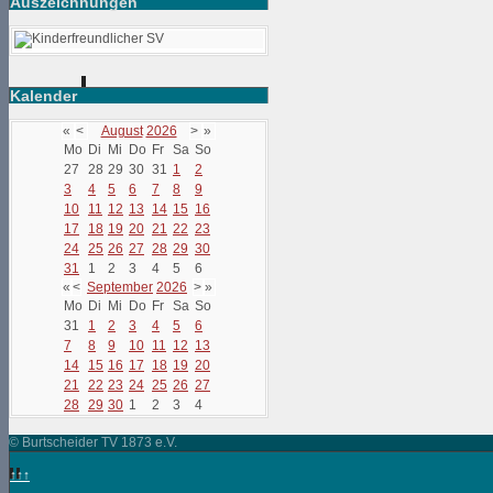
Auszeichnungen
Kalender
«
<
August
2026
>
»
Mo
Di
Mi
Do
Fr
Sa
So
27
28
29
30
31
1
2
3
4
5
6
7
8
9
10
11
12
13
14
15
16
17
18
19
20
21
22
23
24
25
26
27
28
29
30
31
1
2
3
4
5
6
«
<
September
2026
>
»
Mo
Di
Mi
Do
Fr
Sa
So
31
1
2
3
4
5
6
7
8
9
10
11
12
13
14
15
16
17
18
19
20
21
22
23
24
25
26
27
28
29
30
1
2
3
4
© Burtscheider TV 1873 e.V.
↑↑↑