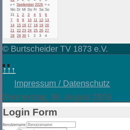
«
<
September
2026
>
»
Mo
Di
Mi
Do
Fr
Sa
So
31
1
2
3
4
5
6
7
8
9
10
11
12
13
14
15
16
17
18
19
20
21
22
23
24
25
26
27
28
29
30
1
2
3
4
© Burtscheider TV 1873 e.V.
↑↑↑
Impressum / Datenschutz
Donnerstag, 06. August 2026
Temp
Login Form
Benutzername