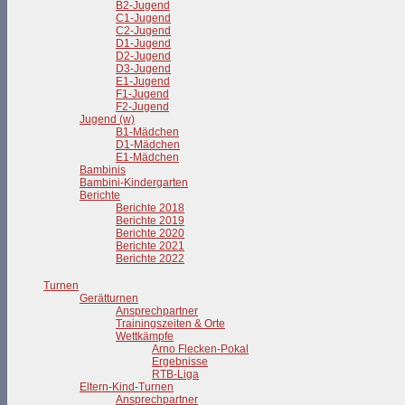
B2-Jugend
C1-Jugend
C2-Jugend
D1-Jugend
D2-Jugend
D3-Jugend
E1-Jugend
F1-Jugend
F2-Jugend
Jugend (w)
B1-Mädchen
D1-Mädchen
E1-Mädchen
Bambinis
Bambini-Kindergarten
Berichte
Berichte 2018
Berichte 2019
Berichte 2020
Berichte 2021
Berichte 2022
Turnen
Gerätturnen
Ansprechpartner
Trainingszeiten & Orte
Wettkämpfe
Arno Flecken-Pokal
Ergebnisse
RTB-Liga
Eltern-Kind-Turnen
Ansprechpartner