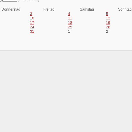
Donnerstag
Freitag
Samstag
Sonntag
3
4
5
10
11
12
17
18
19
24
25
26
31
1
2