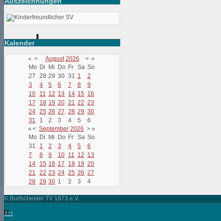
Auszeichnungen
Kalender
«
<
August
2026
>
»
Mo
Di
Mi
Do
Fr
Sa
So
27
28
29
30
31
1
2
3
4
5
6
7
8
9
10
11
12
13
14
15
16
17
18
19
20
21
22
23
24
25
26
27
28
29
30
31
1
2
3
4
5
6
«
<
September
2026
>
»
Mo
Di
Mi
Do
Fr
Sa
So
31
1
2
3
4
5
6
7
8
9
10
11
12
13
14
15
16
17
18
19
20
21
22
23
24
25
26
27
28
29
30
1
2
3
4
© Burtscheider TV 1873 e.V.
↑↑↑