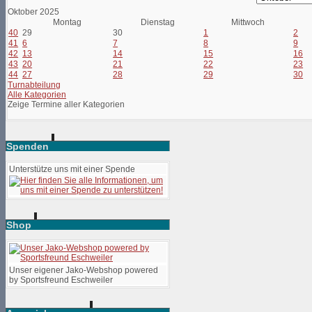
Oktober 2025
Montag
Dienstag
Mittwoch
40
29
30
1
2
41
6
7
8
9
42
13
14
15
16
43
20
21
22
23
44
27
28
29
30
Turnabteilung
Alle Kategorien
Zeige Termine aller Kategorien
Spenden
Unterstütze uns mit einer Spende
Shop
Unser eigener Jako-Webshop powered
by Sportsfreund Eschweiler