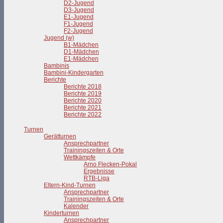
D2-Jugend
D3-Jugend
E1-Jugend
F1-Jugend
F2-Jugend
Jugend (w)
B1-Mädchen
D1-Mädchen
E1-Mädchen
Bambinis
Bambini-Kindergarten
Berichte
Berichte 2018
Berichte 2019
Berichte 2020
Berichte 2021
Berichte 2022
Turnen
Gerätturnen
Ansprechpartner
Trainingszeiten & Orte
Wettkämpfe
Arno Flecken-Pokal
Ergebnisse
RTB-Liga
Eltern-Kind-Turnen
Ansprechpartner
Trainingszeiten & Orte
Kalender
Kinderturnen
Ansprechpartner