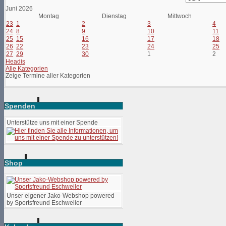
Juni 2026
Montag
Dienstag
Mittwoch
23
1
2
3
4
24
8
9
10
11
25
15
16
17
18
26
22
23
24
25
27
29
30
1
2
Headis
Alle Kategorien
Zeige Termine aller Kategorien
Spenden
Unterstütze uns mit einer Spende
Shop
Unser eigener Jako-Webshop powered
by Sportsfreund Eschweiler