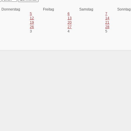
Donnerstag
Freitag
Samstag
Sonntag
5
6
7
12
13
14
19
20
21
26
27
28
3
4
5