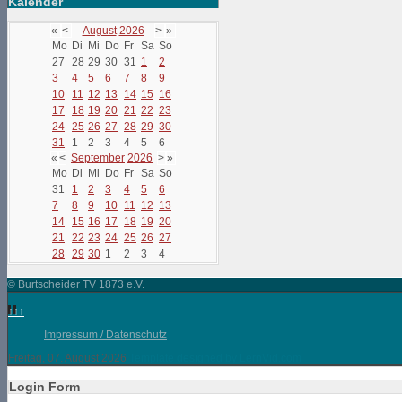
Kalender
«
<
August
2026
>
»
Mo
Di
Mi
Do
Fr
Sa
So
27
28
29
30
31
1
2
3
4
5
6
7
8
9
10
11
12
13
14
15
16
17
18
19
20
21
22
23
24
25
26
27
28
29
30
31
1
2
3
4
5
6
«
<
September
2026
>
»
Mo
Di
Mi
Do
Fr
Sa
So
31
1
2
3
4
5
6
7
8
9
10
11
12
13
14
15
16
17
18
19
20
21
22
23
24
25
26
27
28
29
30
1
2
3
4
© Burtscheider TV 1873 e.V.
↑↑↑
Impressum / Datenschutz
Freitag, 07. August 2026
Template designed by LernVid.com
Login Form