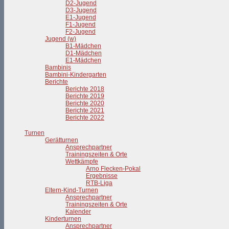
D2-Jugend
D3-Jugend
E1-Jugend
F1-Jugend
F2-Jugend
Jugend (w)
B1-Mädchen
D1-Mädchen
E1-Mädchen
Bambinis
Bambini-Kindergarten
Berichte
Berichte 2018
Berichte 2019
Berichte 2020
Berichte 2021
Berichte 2022
Turnen
Gerätturnen
Ansprechpartner
Trainingszeiten & Orte
Wettkämpfe
Arno Flecken-Pokal
Ergebnisse
RTB-Liga
Eltern-Kind-Turnen
Ansprechpartner
Trainingszeiten & Orte
Kalender
Kinderturnen
Ansprechpartner