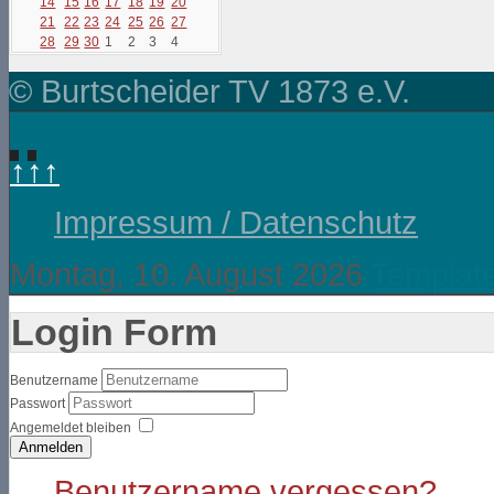
14
15
16
17
18
19
20
21
22
23
24
25
26
27
28
29
30
1
2
3
4
© Burtscheider TV 1873 e.V.
↑↑↑
Impressum / Datenschutz
Montag, 10. August 2026
Templat
Login Form
Benutzername
Passwort
Angemeldet bleiben
Anmelden
Benutzername vergessen?