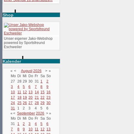
Shop
Unser eigener Jako-Webshop
powered by Sportsfreund
Eschweiler
Kalender
«
<
August
2026
>
»
Mo
Di
Mi
Do
Fr
Sa
So
27
28
29
30
31
1
2
3
4
5
6
7
8
9
10
11
12
13
14
15
16
17
18
19
20
21
22
23
24
25
26
27
28
29
30
31
1
2
3
4
5
6
«
<
September
2026
>
»
Mo
Di
Mi
Do
Fr
Sa
So
31
1
2
3
4
5
6
7
8
9
10
11
12
13