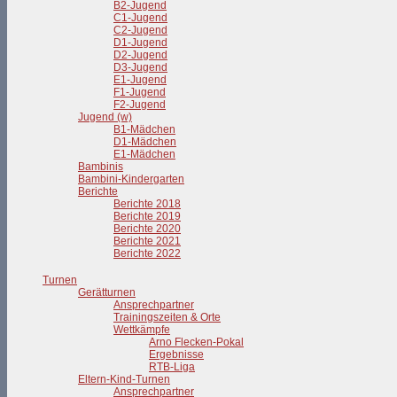
B2-Jugend
C1-Jugend
C2-Jugend
D1-Jugend
D2-Jugend
D3-Jugend
E1-Jugend
F1-Jugend
F2-Jugend
Jugend (w)
B1-Mädchen
D1-Mädchen
E1-Mädchen
Bambinis
Bambini-Kindergarten
Berichte
Berichte 2018
Berichte 2019
Berichte 2020
Berichte 2021
Berichte 2022
Turnen
Gerätturnen
Ansprechpartner
Trainingszeiten & Orte
Wettkämpfe
Arno Flecken-Pokal
Ergebnisse
RTB-Liga
Eltern-Kind-Turnen
Ansprechpartner