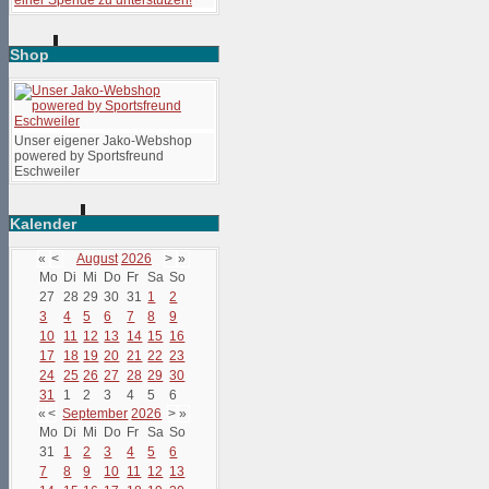
Shop
Unser eigener Jako-Webshop
powered by Sportsfreund
Eschweiler
Kalender
«
<
August
2026
>
»
Mo
Di
Mi
Do
Fr
Sa
So
27
28
29
30
31
1
2
3
4
5
6
7
8
9
10
11
12
13
14
15
16
17
18
19
20
21
22
23
24
25
26
27
28
29
30
31
1
2
3
4
5
6
«
<
September
2026
>
»
Mo
Di
Mi
Do
Fr
Sa
So
31
1
2
3
4
5
6
7
8
9
10
11
12
13