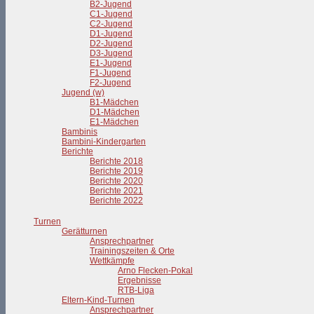
B2-Jugend
C1-Jugend
C2-Jugend
D1-Jugend
D2-Jugend
D3-Jugend
E1-Jugend
F1-Jugend
F2-Jugend
Jugend (w)
B1-Mädchen
D1-Mädchen
E1-Mädchen
Bambinis
Bambini-Kindergarten
Berichte
Berichte 2018
Berichte 2019
Berichte 2020
Berichte 2021
Berichte 2022
Turnen
Gerätturnen
Ansprechpartner
Trainingszeiten & Orte
Wettkämpfe
Arno Flecken-Pokal
Ergebnisse
RTB-Liga
Eltern-Kind-Turnen
Ansprechpartner