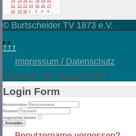
14
15
16
17
18
19
20
21
22
23
24
25
26
27
28
29
30
1
2
3
4
© Burtscheider TV 1873 e.V.
↑↑↑
Impressum / Datenschutz
Samstag, 08. August 2026
Templa
Login Form
Benutzername
Passwort
Angemeldet bleiben
Anmelden
Benutzername vergessen?