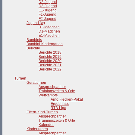
D2-Jugend
D3-Jugend
E1-Jugend
F1-Jugend
F2-Jugend
Jugend (w)
B1-Mädchen
D1-Mädchen
E1-Mädchen
Bambinis
Bambini-Kindergarten
Berichte
Berichte 2018
Berichte 2019
Berichte 2020
Berichte 2021
Berichte 2022
Turnen
Gerätturnen
Ansprechpartner
Trainingszeiten & Orte
Wettkämpfe
Arno Flecken-Pokal
Ergebnisse
RTB-Liga
Eltern-Kind-Turnen
Ansprechpartner
Trainingszeiten & Orte
Kalender
Kinderturnen
Ansprechpartner