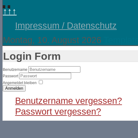
↑↑↑
Impressum / Datenschutz
Montag, 10. August 2026
Templat
Login Form
Benutzername
Passwort
Angemeldet bleiben
Anmelden
Benutzername vergessen?
Passwort vergessen?