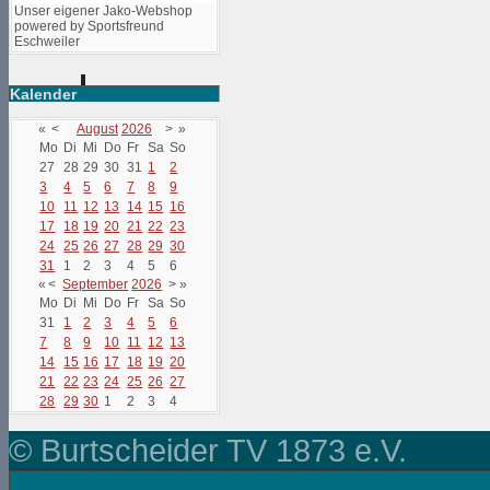
Unser eigener Jako-Webshop
powered by Sportsfreund
Eschweiler
Kalender
«
<
August
2026
>
»
Mo
Di
Mi
Do
Fr
Sa
So
27
28
29
30
31
1
2
3
4
5
6
7
8
9
10
11
12
13
14
15
16
17
18
19
20
21
22
23
24
25
26
27
28
29
30
31
1
2
3
4
5
6
«
<
September
2026
>
»
Mo
Di
Mi
Do
Fr
Sa
So
31
1
2
3
4
5
6
7
8
9
10
11
12
13
14
15
16
17
18
19
20
21
22
23
24
25
26
27
28
29
30
1
2
3
4
© Burtscheider TV 1873 e.V.