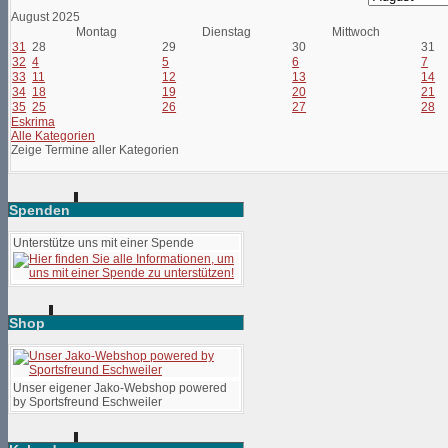
August 2025
Montag
Dienstag
Mittwoch
31
28
29
30
31
32
4
5
6
7
33
11
12
13
14
34
18
19
20
21
35
25
26
27
28
Eskrima
Alle Kategorien
Zeige Termine aller Kategorien
Spenden
Unterstütze uns mit einer Spende
Shop
Unser eigener Jako-Webshop powered
by Sportsfreund Eschweiler