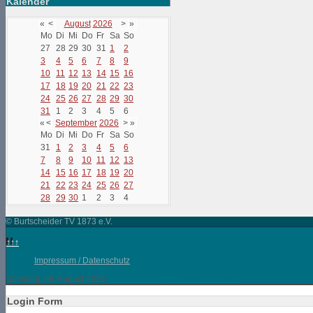
Kalender
«
<
August
2026
>
»
Mo
Di
Mi
Do
Fr
Sa
So
27
28
29
30
31
1
2
3
4
5
6
7
8
9
10
11
12
13
14
15
16
17
18
19
20
21
22
23
24
25
26
27
28
29
30
31
1
2
3
4
5
6
«
<
September
2026
>
»
Mo
Di
Mi
Do
Fr
Sa
So
31
1
2
3
4
5
6
7
8
9
10
11
12
13
14
15
16
17
18
19
20
21
22
23
24
25
26
27
28
29
30
1
2
3
4
© Burtscheider TV 1873 e.V.
↑↑↑
Impressum / Datenschutz
Samstag, 08. August 2026
Template designed by LernVid.com
Login Form