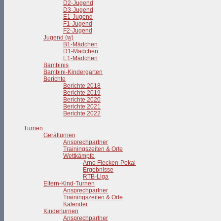
D2-Jugend
D3-Jugend
E1-Jugend
F1-Jugend
F2-Jugend
Jugend (w)
B1-Mädchen
D1-Mädchen
E1-Mädchen
Bambinis
Bambini-Kindergarten
Berichte
Berichte 2018
Berichte 2019
Berichte 2020
Berichte 2021
Berichte 2022
Turnen
Gerätturnen
Ansprechpartner
Trainingszeiten & Orte
Wettkämpfe
Arno Flecken-Pokal
Ergebnisse
RTB-Liga
Eltern-Kind-Turnen
Ansprechpartner
Trainingszeiten & Orte
Kalender
Kinderturnen
Ansprechpartner