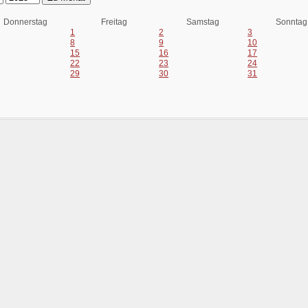
Donnerstag
Freitag
Samstag
Sonntag
1
2
3
8
9
10
15
16
17
22
23
24
29
30
31