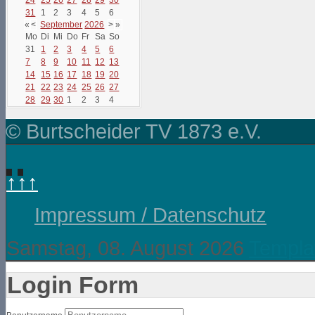
31
1
2
3
4
5
6
«
<
September
2026
>
»
Mo
Di
Mi
Do
Fr
Sa
So
31
1
2
3
4
5
6
7
8
9
10
11
12
13
14
15
16
17
18
19
20
21
22
23
24
25
26
27
28
29
30
1
2
3
4
© Burtscheider TV 1873 e.V.
↑↑↑
Impressum / Datenschutz
Samstag, 08. August 2026
Templa
Login Form