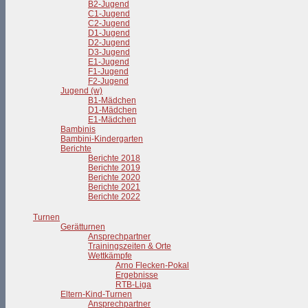
B2-Jugend
C1-Jugend
C2-Jugend
D1-Jugend
D2-Jugend
D3-Jugend
E1-Jugend
F1-Jugend
F2-Jugend
Jugend (w)
B1-Mädchen
D1-Mädchen
E1-Mädchen
Bambinis
Bambini-Kindergarten
Berichte
Berichte 2018
Berichte 2019
Berichte 2020
Berichte 2021
Berichte 2022
Turnen
Gerätturnen
Ansprechpartner
Trainingszeiten & Orte
Wettkämpfe
Arno Flecken-Pokal
Ergebnisse
RTB-Liga
Eltern-Kind-Turnen
Ansprechpartner