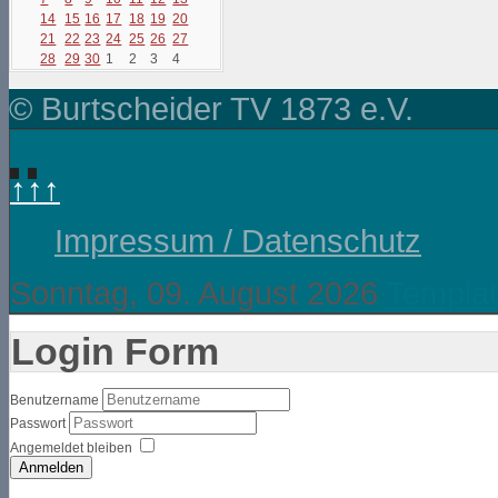
14
15
16
17
18
19
20
21
22
23
24
25
26
27
28
29
30
1
2
3
4
© Burtscheider TV 1873 e.V.
↑↑↑
Impressum / Datenschutz
Sonntag, 09. August 2026
Templat
Login Form
Benutzername
Passwort
Angemeldet bleiben
Anmelden