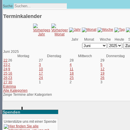
Suche
Terminkalender
Jahr
Monat
Woche
Heute
Zu
Juni 2025
Montag
Dienstag
Mittwoch
Donnerstag
22
26
27
28
29
23
2
3
4
5
24
9
10
11
12
25
16
17
18
19
26
23
24
25
26
27
30
1
2
3
Eskrima
Alle Kategorien
Zeige Termine aller Kategorien
Spenden
Unterstütze uns mit einer Spende