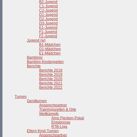
B2-Jugend
C1-Jugend
C2-Jugend
D1-Jugend
D2-Jugend
D3-Jugend
E1-Jugend
F1-Jugend
F2-Jugend
Jugend (w)
B1-Mädchen
D1-Mädchen
E1-Mädchen
Bambinis
Bambini-Kindergarten
Berichte
Berichte 2018
Berichte 2019
Berichte 2020
Berichte 2021
Berichte 2022
Turnen
Gerätturnen
Ansprechpartner
Trainingszeiten & Orte
Wettkämpfe
Arno Flecken-Pokal
Ergebnisse
RTB-Liga
Eltern-Kind-Turnen
Ansprechpartner