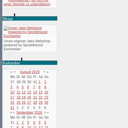
Shop
Unser eigener Jako-Webshop
powered by Sportsfreund
Eschweiler
Kalender
«
<
August
2026
>
»
Mo
Di
Mi
Do
Fr
Sa
So
27
28
29
30
31
1
2
3
4
5
6
7
8
9
10
11
12
13
14
15
16
17
18
19
20
21
22
23
24
25
26
27
28
29
30
31
1
2
3
4
5
6
«
<
September
2026
>
»
Mo
Di
Mi
Do
Fr
Sa
So
31
1
2
3
4
5
6
7
8
9
10
11
12
13