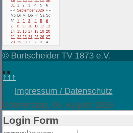
31
1
2
3
4
5
6
«
<
September
2026
>
»
Mo
Di
Mi
Do
Fr
Sa
So
31
1
2
3
4
5
6
7
8
9
10
11
12
13
14
15
16
17
18
19
20
21
22
23
24
25
26
27
28
29
30
1
2
3
4
© Burtscheider TV 1873 e.V.
↑↑↑
Impressum / Datenschutz
Donnerstag, 06. August 2026
Temp
Login Form