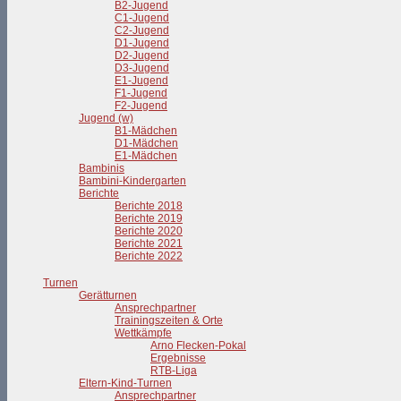
B2-Jugend
C1-Jugend
C2-Jugend
D1-Jugend
D2-Jugend
D3-Jugend
E1-Jugend
F1-Jugend
F2-Jugend
Jugend (w)
B1-Mädchen
D1-Mädchen
E1-Mädchen
Bambinis
Bambini-Kindergarten
Berichte
Berichte 2018
Berichte 2019
Berichte 2020
Berichte 2021
Berichte 2022
Turnen
Gerätturnen
Ansprechpartner
Trainingszeiten & Orte
Wettkämpfe
Arno Flecken-Pokal
Ergebnisse
RTB-Liga
Eltern-Kind-Turnen
Ansprechpartner