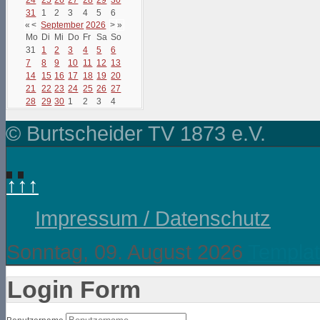
31
1
2
3
4
5
6
«
<
September
2026
>
»
Mo
Di
Mi
Do
Fr
Sa
So
31
1
2
3
4
5
6
7
8
9
10
11
12
13
14
15
16
17
18
19
20
21
22
23
24
25
26
27
28
29
30
1
2
3
4
© Burtscheider TV 1873 e.V.
↑↑↑
Impressum / Datenschutz
Sonntag, 09. August 2026
Templat
Login Form