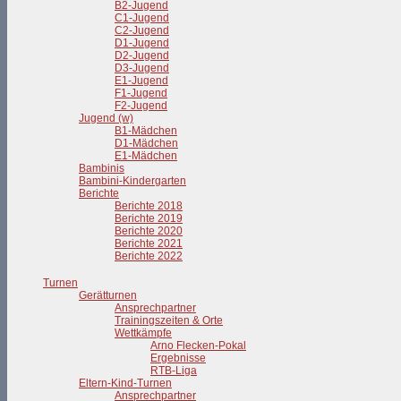
B2-Jugend
C1-Jugend
C2-Jugend
D1-Jugend
D2-Jugend
D3-Jugend
E1-Jugend
F1-Jugend
F2-Jugend
Jugend (w)
B1-Mädchen
D1-Mädchen
E1-Mädchen
Bambinis
Bambini-Kindergarten
Berichte
Berichte 2018
Berichte 2019
Berichte 2020
Berichte 2021
Berichte 2022
Turnen
Gerätturnen
Ansprechpartner
Trainingszeiten & Orte
Wettkämpfe
Arno Flecken-Pokal
Ergebnisse
RTB-Liga
Eltern-Kind-Turnen
Ansprechpartner