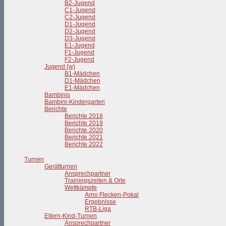
B2-Jugend
C1-Jugend
C2-Jugend
D1-Jugend
D2-Jugend
D3-Jugend
E1-Jugend
F1-Jugend
F2-Jugend
Jugend (w)
B1-Mädchen
D1-Mädchen
E1-Mädchen
Bambinis
Bambini-Kindergarten
Berichte
Berichte 2018
Berichte 2019
Berichte 2020
Berichte 2021
Berichte 2022
Turnen
Gerätturnen
Ansprechpartner
Trainingszeiten & Orte
Wettkämpfe
Arno Flecken-Pokal
Ergebnisse
RTB-Liga
Eltern-Kind-Turnen
Ansprechpartner