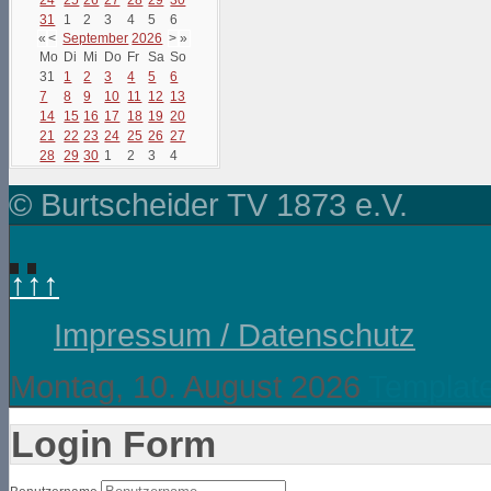
31
1
2
3
4
5
6
«
<
September
2026
>
»
Mo
Di
Mi
Do
Fr
Sa
So
31
1
2
3
4
5
6
7
8
9
10
11
12
13
14
15
16
17
18
19
20
21
22
23
24
25
26
27
28
29
30
1
2
3
4
© Burtscheider TV 1873 e.V.
↑↑↑
Impressum / Datenschutz
Montag, 10. August 2026
Templat
Login Form