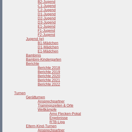
B2-Jugend
C1-Jugend
C2-Jugend
D1-Jugend
D2-Jugend
D3-Jugend
E1-Jugend
F1-Jugend
F2-Jugend
Jugend (w)
B1-Mädchen
D1-Mädchen
E1-Mädchen
Bambinis
Bambini-Kindergarten
Berichte
Berichte 2018
Berichte 2019
Berichte 2020
Berichte 2021
Berichte 2022
Turnen
Gerätturnen
Ansprechpartner
Trainingszeiten & Orte
Wettkämpfe
Arno Flecken-Pokal
Ergebnisse
RTB-Liga
Eltern-Kind-Turnen
Ansprechpartner