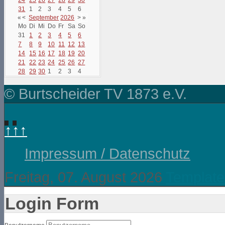
31
1
2
3
4
5
6
«
<
September
2026
>
»
Mo
Di
Mi
Do
Fr
Sa
So
31
1
2
3
4
5
6
7
8
9
10
11
12
13
14
15
16
17
18
19
20
21
22
23
24
25
26
27
28
29
30
1
2
3
4
© Burtscheider TV 1873 e.V.
↑↑↑
Impressum / Datenschutz
Freitag, 07. August 2026
Template
Login Form