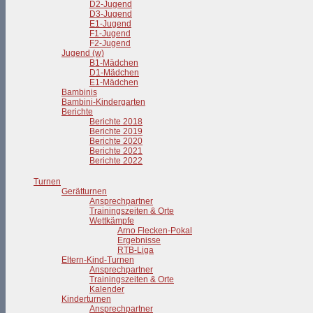
D2-Jugend
D3-Jugend
E1-Jugend
F1-Jugend
F2-Jugend
Jugend (w)
B1-Mädchen
D1-Mädchen
E1-Mädchen
Bambinis
Bambini-Kindergarten
Berichte
Berichte 2018
Berichte 2019
Berichte 2020
Berichte 2021
Berichte 2022
Turnen
Gerätturnen
Ansprechpartner
Trainingszeiten & Orte
Wettkämpfe
Arno Flecken-Pokal
Ergebnisse
RTB-Liga
Eltern-Kind-Turnen
Ansprechpartner
Trainingszeiten & Orte
Kalender
Kinderturnen
Ansprechpartner