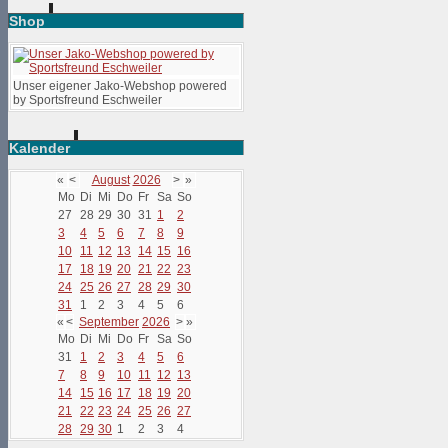
Shop
Unser eigener Jako-Webshop powered
by Sportsfreund Eschweiler
Kalender
«
<
August
2026
>
»
Mo
Di
Mi
Do
Fr
Sa
So
27
28
29
30
31
1
2
3
4
5
6
7
8
9
10
11
12
13
14
15
16
17
18
19
20
21
22
23
24
25
26
27
28
29
30
31
1
2
3
4
5
6
«
<
September
2026
>
»
Mo
Di
Mi
Do
Fr
Sa
So
31
1
2
3
4
5
6
7
8
9
10
11
12
13
14
15
16
17
18
19
20
21
22
23
24
25
26
27
28
29
30
1
2
3
4