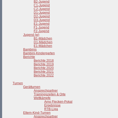
B2-Jugend
C1-Jugend
C2-Jugend
D1-Jugend
D2-Jugend
D3-Jugend
E1-Jugend
F1-Jugend
F2-Jugend
Jugend (w)
B1-Mädchen
D1-Mädchen
E1-Mädchen
Bambinis
Bambini-Kindergarten
Berichte
Berichte 2018
Berichte 2019
Berichte 2020
Berichte 2021
Berichte 2022
Turnen
Gerätturnen
Ansprechpartner
Trainingszeiten & Orte
Wettkämpfe
Arno Flecken-Pokal
Ergebnisse
RTB-Liga
Eltern-Kind-Turnen
Ansprechpartner