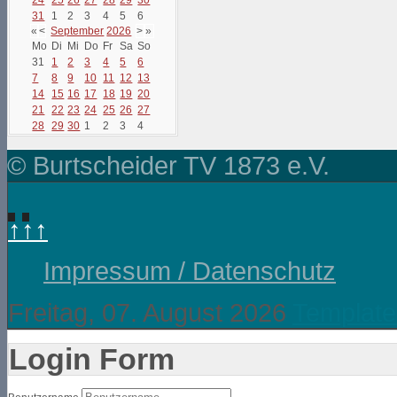
31
1
2
3
4
5
6
«
<
September
2026
>
»
Mo
Di
Mi
Do
Fr
Sa
So
31
1
2
3
4
5
6
7
8
9
10
11
12
13
14
15
16
17
18
19
20
21
22
23
24
25
26
27
28
29
30
1
2
3
4
© Burtscheider TV 1873 e.V.
↑↑↑
Impressum / Datenschutz
Freitag, 07. August 2026
Template
Login Form