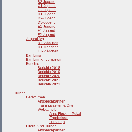
B2-Jugend
C1-Jugend
C2-Jugend
D1-Jugend
D2-Jugend
D3-Jugend
E1-Jugend
F1-Jugend
F2-Jugend
Jugend (w)
B1-Mädchen
D1-Mädchen
E1-Mädchen
Bambinis
Bambini-Kindergarten
Berichte
Berichte 2018
Berichte 2019
Berichte 2020
Berichte 2021
Berichte 2022
Turnen
Gerätturnen
Ansprechpartner
Trainingszeiten & Orte
Wettkämpfe
Arno Flecken-Pokal
Ergebnisse
RTB-Liga
Eltern-Kind-Turnen
Ansprechpartner