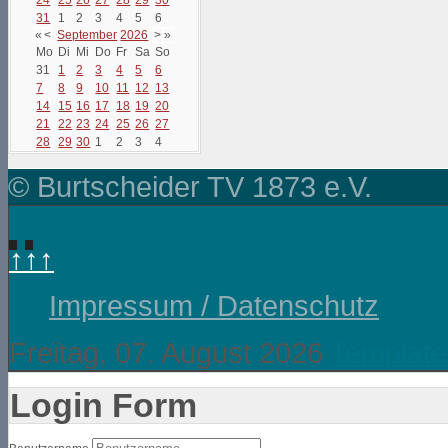
31
1
2
3
4
5
6
«
<
September
2026
>
»
Mo
Di
Mi
Do
Fr
Sa
So
31
1
2
3
4
5
6
7
8
9
10
11
12
13
14
15
16
17
18
19
20
21
22
23
24
25
26
27
28
29
30
1
2
3
4
© Burtscheider TV 1873 e.V.
↑↑↑
Impressum / Datenschutz
Freitag, 07. August 2026
Template
Login Form