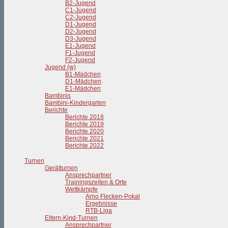
B2-Jugend
C1-Jugend
C2-Jugend
D1-Jugend
D2-Jugend
D3-Jugend
E1-Jugend
F1-Jugend
F2-Jugend
Jugend (w)
B1-Mädchen
D1-Mädchen
E1-Mädchen
Bambinis
Bambini-Kindergarten
Berichte
Berichte 2018
Berichte 2019
Berichte 2020
Berichte 2021
Berichte 2022
Turnen
Gerätturnen
Ansprechpartner
Trainingszeiten & Orte
Wettkämpfe
Arno Flecken-Pokal
Ergebnisse
RTB-Liga
Eltern-Kind-Turnen
Ansprechpartner