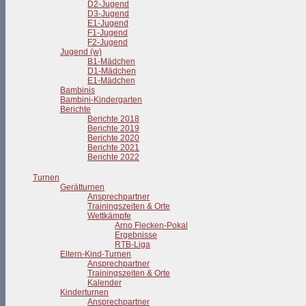
D2-Jugend
D3-Jugend
E1-Jugend
F1-Jugend
F2-Jugend
Jugend (w)
B1-Mädchen
D1-Mädchen
E1-Mädchen
Bambinis
Bambini-Kindergarten
Berichte
Berichte 2018
Berichte 2019
Berichte 2020
Berichte 2021
Berichte 2022
Turnen
Gerätturnen
Ansprechpartner
Trainingszeiten & Orte
Wettkämpfe
Arno Flecken-Pokal
Ergebnisse
RTB-Liga
Eltern-Kind-Turnen
Ansprechpartner
Trainingszeiten & Orte
Kalender
Kinderturnen
Ansprechpartner