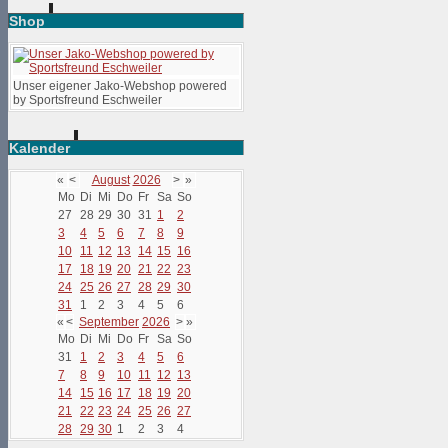
Shop
Unser eigener Jako-Webshop powered
by Sportsfreund Eschweiler
Kalender
«
<
August
2026
>
»
Mo
Di
Mi
Do
Fr
Sa
So
27
28
29
30
31
1
2
3
4
5
6
7
8
9
10
11
12
13
14
15
16
17
18
19
20
21
22
23
24
25
26
27
28
29
30
31
1
2
3
4
5
6
«
<
September
2026
>
»
Mo
Di
Mi
Do
Fr
Sa
So
31
1
2
3
4
5
6
7
8
9
10
11
12
13
14
15
16
17
18
19
20
21
22
23
24
25
26
27
28
29
30
1
2
3
4